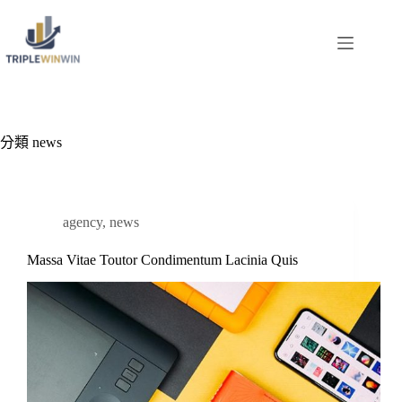
跳
至
主
要
內
容
分類
news
agency
,
news
Massa Vitae Toutor Condimentum Lacinia Quis